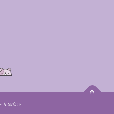
tager
-
Interface