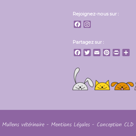
Rejoignez-nous sur :
Facebook
Instagram
Partagez sur :
Facebook
Twitter
Email
Pinterest
Print
Par
 Mullens vétérinaire -
Mentions Légales
- Conception
CLD